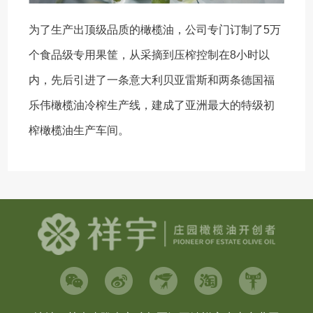
为了生产出顶级品质的橄榄油，公司专门订制了5万
个食品级专用果筐，从采摘到压榨控制在8小时以
内，先后引进了一条意大利贝亚雷斯和两条德国福
乐伟橄榄油冷榨生产线，建成了亚洲最大的特级初
榨橄榄油生产车间。